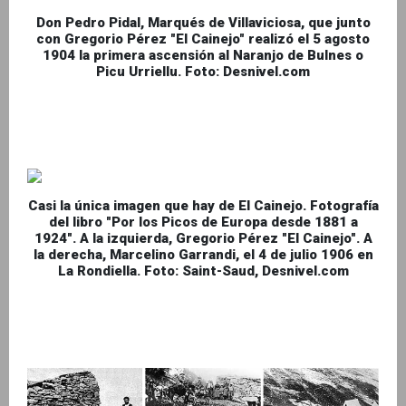
Don Pedro Pidal, Marqués de Villaviciosa, que junto
con Gregorio Pérez "El Cainejo" realizó el 5 agosto
1904 la primera ascensión al Naranjo de Bulnes o
Picu Urriellu. Foto: Desnivel.com
Casi la única imagen que hay de El Cainejo. Fotografía
del libro "Por los Picos de Europa desde 1881 a
1924". A la izquierda, Gregorio Pérez "El Cainejo". A
la derecha, Marcelino Garrandi, el 4 de julio 1906 en
La Rondiella. Foto: Saint-Saud, Desnivel.com