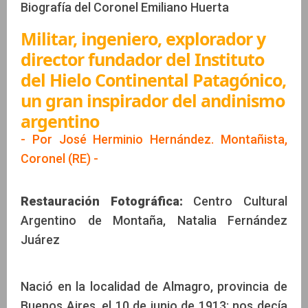
Biografía del Coronel Emiliano Huerta
Militar, ingeniero, explorador y
José Herminio Hernández. Montañista, Coronel (RE) 
director fundador del Instituto
del Hielo Continental Patagónico,
un gran inspirador del andinismo
argentino
- Por José Herminio Hernández. Montañista,
Coronel (RE) -
Restauración Fotográfica:
Centro Cultural
Argentino de Montaña, Natalia Fernández
Juárez
Nació en la localidad de Almagro, provincia de
Buenos Aires, el 10 de junio de 1913; nos decía