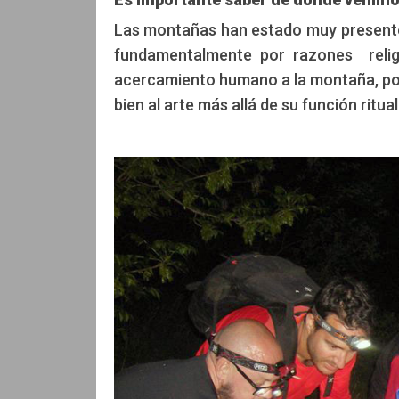
Edición: CCAM
Manolo Taibo
Las montañas han estado muy presentes 
fundamentalmente por razones religi
acercamiento humano a la montaña, por 
bien al arte más allá de su función ritua