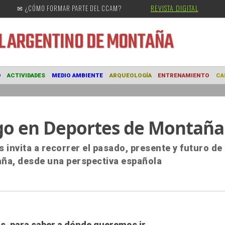
REVISTA DIGITAL
✉ ¿CÓMO FORMAR PARTE DEL CCAM?
URAL
ARGENTINO DE MONTAÑA
MUSEO
ACTIVIDADES
MEDIO AMBIENTE
ARQUEOLOGÍA
ENTRE
sgo en Deportes de Montaña
s invita a recorrer el pasado, presente y futuro de 
aña, desde una perspectiva española
s, para saber a dónde queremos ir