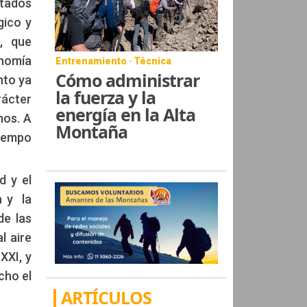
ntados
gico y
, que
onomía
Entrenamiento · Técnica
Cómo administrar
nto ya
la fuerza y la
rácter
energía en la Alta
nos. A
Montaña
tiempo
d y el
a y la
de las
l aire
XXI, y
cho el
ARTÍCULOS