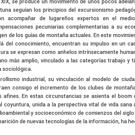
 del XIX, se produce un movimiento de unos pocos adela
tuna seguían los principios del excursionismo pedagó
eron acompañar de lugareños expertos en el medio
mpensaciones pecuniarias complementarias a su ec
rigen de los guías de montaña actuales. En este movimie
lá del conocimiento, encuentran su impulso en un ca
entura se expresan como anhelos intrínsecamente huma
uno más amplio, vinculado a las categorías trabajo y 
 sociológica.
ollismo industrial, su vinculación al modelo de ciuda
raen consigo el incremento de los clubes de montañ
s afines. En estas circunstancias se asienta el boom 
 coyuntura, unida a la perspectiva vital de vida sana a
medioambiental y socioeconómico de comienzos del siglo 
parición de nuevas tecnologías de la información, ha he