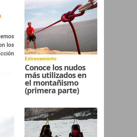
o
gremos
on los
acción
Entrenamiento
Conoce los nudos
más utilizados en
el montañismo
(primera parte)