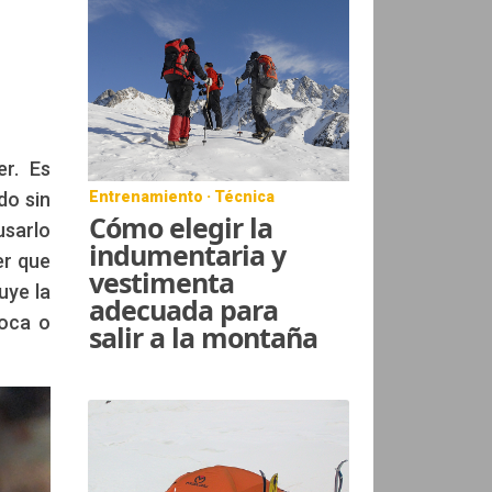
er. Es
Entrenamiento · Técnica
do sin
Cómo elegir la
usarlo
indumentaria y
er que
vestimenta
uye la
adecuada para
roca o
salir a la montaña