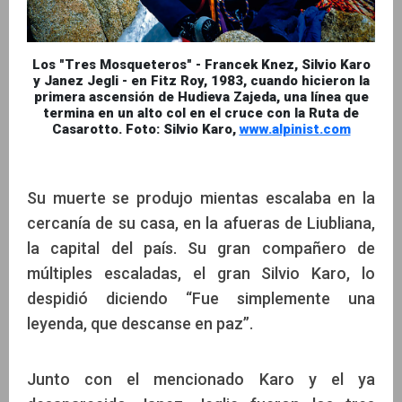
Los "Tres Mosqueteros" - Francek Knez, Silvio Karo
y Janez Jegli - en Fitz Roy, 1983, cuando hicieron la
primera ascensión de Hudieva Zajeda, una línea que
termina en un alto col en el cruce con la Ruta de
Casarotto. Foto: Silvio Karo,
www.alpinist.com
Su muerte se produjo mientas escalaba en la
cercanía de su casa, en la afueras de Liubliana,
la capital del país. Su gran compañero de
múltiples escaladas, el gran Silvio Karo, lo
despidió diciendo “Fue simplemente una
leyenda, que descanse en paz”.
Junto con el mencionado Karo y el ya