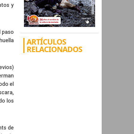
ntos y
l paso
ARTÍCULOS
huella
RELACIONADOS
evios)
Herman
odo el
scara,
do los
mts de