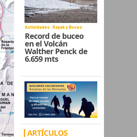
Actividades · Kayak y Buceo
Record de buceo
en el Volcán
Walther Penck de
6.659 mts
ARTÍCULOS