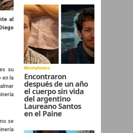
te al
 Diego
Montañismo
es su
Encontraron
 en la
después de un año
calmar
el cuerpo sin vida
inería
del argentino
Laureano Santos
en el Paine
 no se
inería