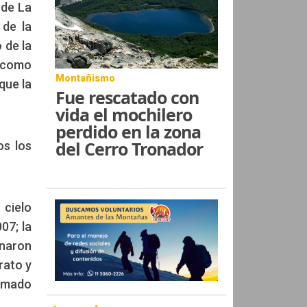
 de La
 de la
 de la
, como
Montañismo
que la
Fue rescatado con
vida el mochilero
perdido en la zona
del Cerro Tronador
os los
 cielo
07; la
enaron
rato y
irmado