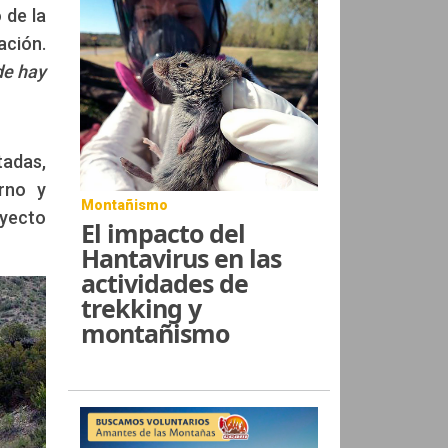
 de la
ación.
de hay
tadas,
rno y
Montañismo
oyecto
El impacto del
Hantavirus en las
actividades de
trekking y
montañismo