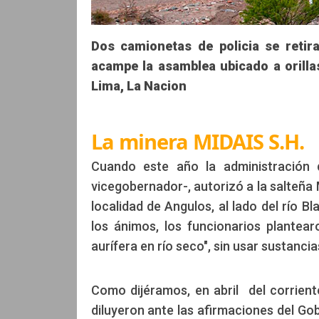
Dos camionetas de policia se reti
acampe la asamblea ubicado a orillas
Lima, La Nacion
La minera MIDAIS S.H.
Cuando este año la administración 
vicegobernador-, autorizó a la salteña M
localidad de Angulos, al lado del río 
los ánimos, los funcionarios plantea
aurífera en río seco", sin usar sustanci
Como dijéramos, en abril del corrien
diluyeron ante las afirmaciones del Go