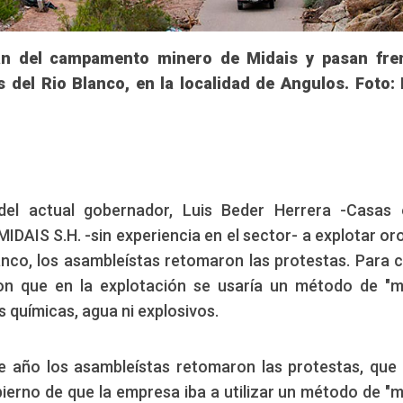
ran del campamento minero de Midais y pasan fren
 del Rio Blanco, en la localidad de Angulos. Foto:
del actual gobernador, Luis Beder Herrera -Casas 
IDAIS S.H. -sin experiencia en el sector- a explotar oro
Blanco, los asambleístas retomaron las protestas. Para 
ron que en la explotación se usaría un método de "m
as químicas, agua ni explosivos.
te año los asambleístas retomaron las protestas, que
bierno de que la empresa iba a utilizar un método de "m