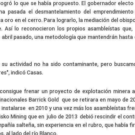
logró lo que se había propuesto. El gobernador electo
ana pasada el desmantelamiento del emprendimiento
oro en el cerro. Para lograrlo, la mediación del obispo
e. Así lo reconocieron los propios asambleístas que
e abril pasado, una metodología que mantendrán hasta 
ue su actividad no ha sido contaminante, pero buscam
s", indicó Casas.
consigue frenar un proyecto de explotación minera a
tinacionales Barrick Gold que se retirara en mayo de 20
 instalarse en 2010 y una vez más los asambleístas fr
sko Mining que en julio de 2013 debió rescindir el cont
mpañía salteña, sin experiencia en el rubro, que había f
 al lado del río Blanco.