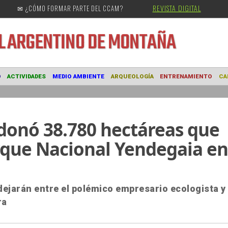
REVISTA DIGITAL
✉ ¿CÓMO FORMAR PARTE DEL CCAM?
URAL
ARGENTINO DE MONTAÑA
MUSEO
ACTIVIDADES
MEDIO AMBIENTE
ARQUEOLOGÍA
ENTRE
donó 38.780 hectáreas que
rque Nacional Yendegaia en
dejarán entre el polémico empresario ecologista y 
ra