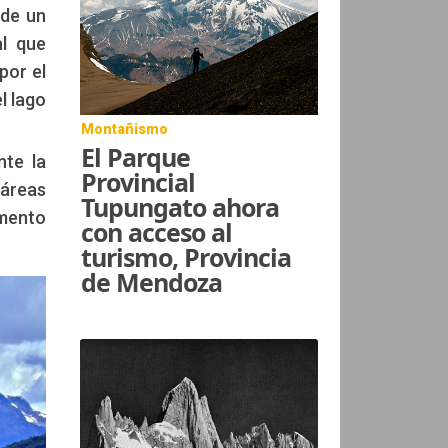
 de un
al que
por el
l lago
Montañismo
El Parque
nte la
Provincial
táreas
Tupungato ahora
omento
con acceso al
turismo, Provincia
de Mendoza