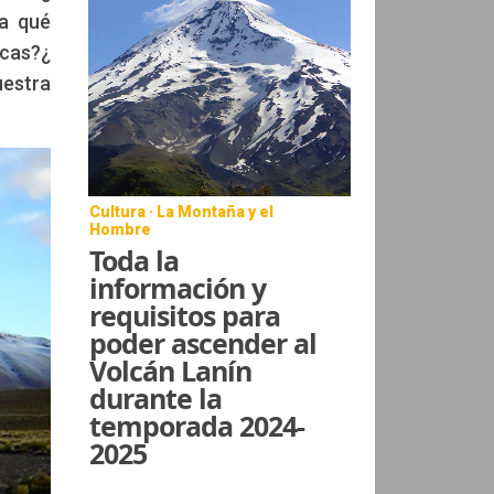
ra qué
icas?¿
uestra
Cultura · La Montaña y el
Hombre
Toda la
información y
requisitos para
poder ascender al
Volcán Lanín
durante la
temporada 2024-
2025