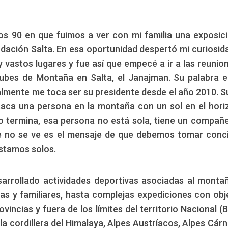
os 90 en que fuimos a ver con mi familia una exposic
dación Salta. En esa oportunidad despertó mi curiosid
vastos lugares y fue así que empecé a ir a las reunio
lubes de Montaña en Salta, el Janajman. Su palabra 
ualmente me toca ser su presidente desde el año 2010. S
staca una persona en la montaña con un sol en el hori
o termina, esa persona no está sola, tiene un compañ
 no se ve es el mensaje de que debemos tomar conc
estamos solos.
sarrollado actividades deportivas asociadas al monta
as y familiares, hasta complejas expediciones con obj
incias y fuera de los límites del territorio Nacional (Bo
a cordillera del Himalaya, Alpes Austríacos, Alpes Cárn