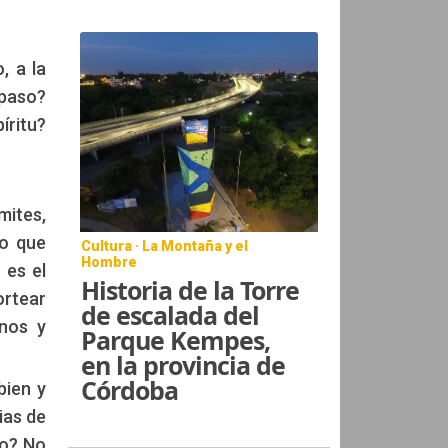
, a la
 paso?
íritu?
mites,
lo que
Cultura · La Montaña y el
Hombre
 es el
Historia de la Torre
ortear
de escalada del
rnos y
Parque Kempes,
en la provincia de
Córdoba
bien y
ias de
no? No