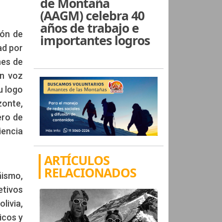
de Montaña
(AAGM) celebra 40
años de trabajo e
ión de
importantes logros
ad por
nes de
en voz
u logo
zonte,
ero de
iencia
ARTÍCULOS
RELACIONADOS
ñismo,
etivos
livia,
icos y