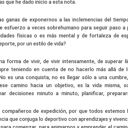
s que he dado inicio a esta nota.
s ganas de exponernos a las inclemencias del tiempo
se esfuerzo a veces sobrehumano para seguir paso a
ades físicas o es más mental y de fortaleza de esp
orte, por un estilo de vida?
na forma de vivir, de vivir intensamente, de superar lí
mpre teniendo en cuenta de no hacerlo más allá de 
No es una conquista, no es llegar sólo a una cumbre,
 ese camino hacia un objetivo, es la vida misma, s
omar decisiones minuto a minuto, planificar, prepara
s compañeros de expedición, por que todos estemos 
ncia que conjuga lo deportivo con aprendizajes y vivenc
o para comenzar, para animarnos y emprender el cami