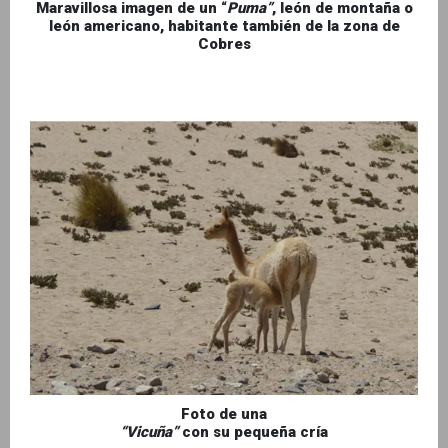
Maravillosa imagen de un “
Puma”
, león de montaña o
león americano, habitante también de la zona de
Cobres
Foto de una
“Vicuña”
con su pequeña cría