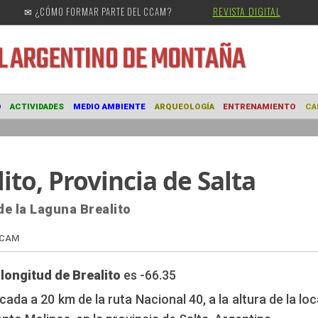
REVISTA DIGITAL
✉ ¿CÓMO FORMAR PARTE DEL CCAM?
URAL
ARGENTINO DE MONTAÑA
MUSEO
ACTIVIDADES
MEDIO AMBIENTE
ARQUEOLOGÍA
ENTRE
ito, Provincia de Salta
de la Laguna Brealito
 longitud de Brealito
es -66.35
Edición: CCAM
ada a 20 km de la ruta Nacional 40, a la altura de la loc