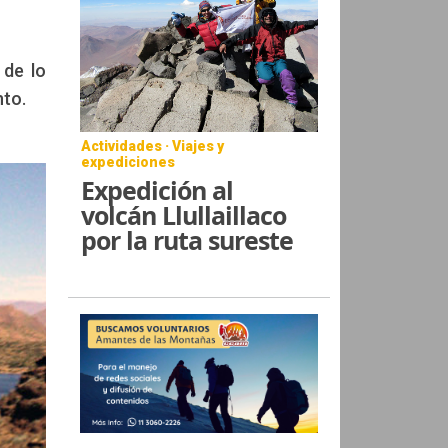
 de lo
nto.
Actividades · Viajes y
expediciones
Expedición al
volcán Llullaillaco
por la ruta sureste