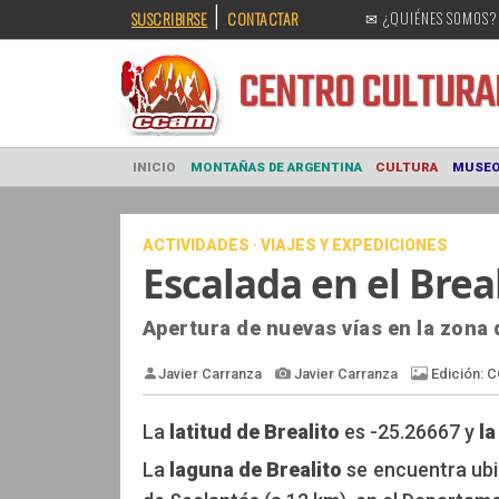
|
SUSCRIBIRSE
CONTACTAR
✉ ¿QUIÉNES SOMOS?
CENTRO CULT
INICIO
MONTAÑAS DE ARGENTINA
CULTURA
ACTIVIDADES · VIAJES Y EXPEDICIONES
Escalada en el Breal
Apertura de nuevas vías en la zona 
La
latitud de Brealito
es -25.26667 y
la
Javier Carranza
Javier Carranza
La
laguna de Brealito
se encuentra ubic