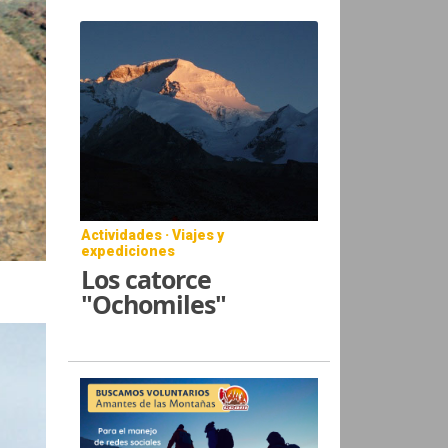
Actividades · Viajes y
expediciones
Los catorce
"Ochomiles"