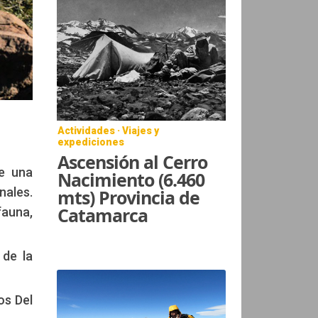
Actividades · Viajes y
expediciones
Ascensión al Cerro
de una
Nacimiento (6.460
nales.
mts) Provincia de
Catamarca
auna,
 de la
os Del