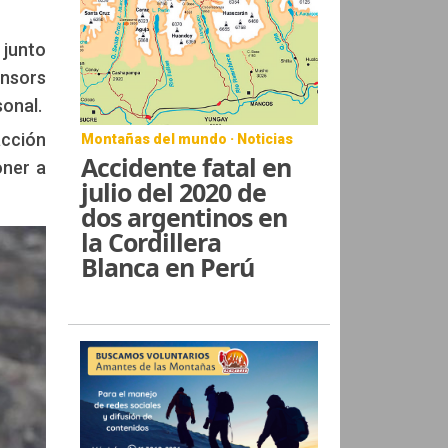
 junto
onsors
sonal.
acción
Montañas del mundo · Noticias
Accidente fatal en
oner a
julio del 2020 de
dos argentinos en
la Cordillera
Blanca en Perú