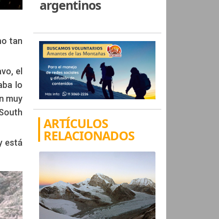
argentinos
ho tan
vo, el
aba lo
on muy
 South
ARTÍCULOS
RELACIONADOS
y está