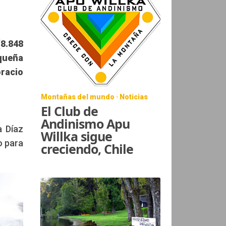
8.848
queña
oracio
Montañas del mundo · Noticias
El Club de
Andinismo Apu
a Díaz
Willka sigue
o para
creciendo, Chile