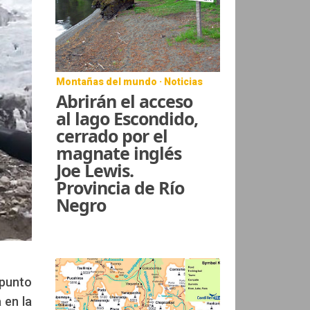
Montañas del mundo · Noticias
Abrirán el acceso
al lago Escondido,
cerrado por el
magnate inglés
Joe Lewis.
Provincia de Río
Negro
 punto
 en la