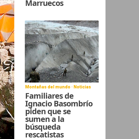
Marruecos
Montañas del mundo · Noticias
Familiares de
Ignacio Basombrío
piden que se
sumen a la
búsqueda
rescatistas