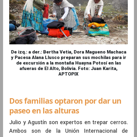
De izq.: a der.: Bertha Vetia, Dora Magueno Machaca
y Pacesa Alana Llusco preparan sus mochilas para ir
de excursión a la montaña Huayna Potosí en las
afueras de El Alto, Bolivia. Foto: Juan Karita,
APTOPIX
Dos familias optaron por dar un
paseo en las alturas
Julio y Agustín son expertos en trepar cerros.
Ambos son de la Unión Internacional de