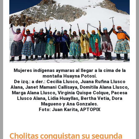
Mujeres indígenas aymaras al llegar a la cima de la
montaña Huayna Potosí.
De izq.: a der.: Cecilia Llusco, Juana Rufina Llusco
Alana, Janet Mamani Callisaya, Domitila Alana Llusco,
Marga Alana Llusco, Virginia Quispe Colque, Pacesa
Llusco Alana, Lidia Huayllas, Bertha Vetia, Dora
Magueno y Ana Gonzales.
Foto: Juan Karita, APTOPIX
Cholitas conquistan su segunda