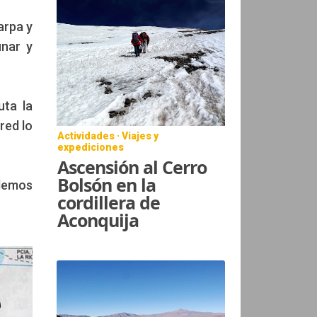
arpa y
unar y
uta la
red lo
Actividades · Viajes y
expediciones
Ascensión al Cerro
Bolsón en la
odemos
cordillera de
Aconquija