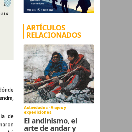
ARTÍCULOS
RELACIONADOS
 dónde
msndm,
Actividades · Viajes y
expediciones
ia de
El andinismo, el
inaron
arte de andar y