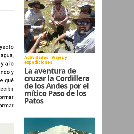
oyecto
cagua,
Actividades · Viajes y
expediciones
y a lo
La aventura de
undo y
cruzar la Cordillera
de qué
de los Andes por el
ecibir
mítico Paso de los
formar
Patos
 armar