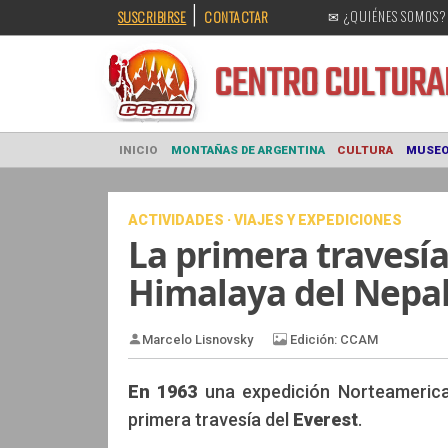
|
SUSCRIBIRSE
CONTACTAR
✉ ¿QUIÉNES SOMOS?
CENTRO CULT
INICIO
MONTAÑAS DE ARGENTINA
CULTURA
ACTIVIDADES · VIAJES Y EXPEDICIONES
La primera travesía
Himalaya del Nepa
En 1963
una expedición Norteamerica
primera travesía del
Everest
.
Edición: C
Marcelo Lisnovsky