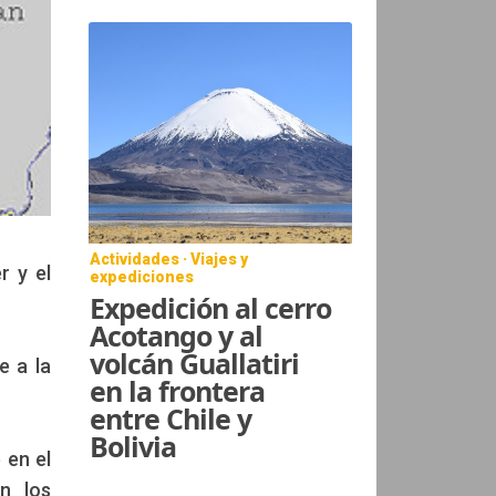
Actividades · Viajes y
r y el
expediciones
Expedición al cerro
Acotango y al
volcán Guallatiri
e a la
en la frontera
entre Chile y
Bolivia
 en el
n los