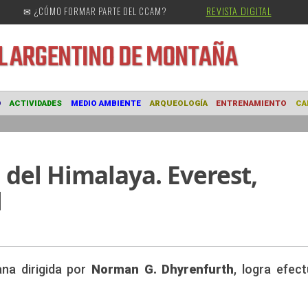
REVISTA DIGITAL
✉ ¿CÓMO FORMAR PARTE DEL CCAM?
URAL
ARGENTINO DE MONTAÑA
MUSEO
ACTIVIDADES
MEDIO AMBIENTE
ARQUEOLOGÍA
ENTRE
 del Himalaya. Everest,
l
na dirigida por
Norman G. Dhyrenfurth
, logra efect
CAM