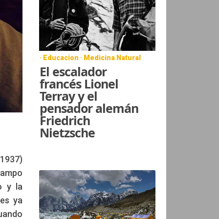
· Educacion · Medicina Natural
El escalador
francés Lionel
Terray y el
pensador alemán
Friedrich
Nietzsche
(1937)
 campo
o y la
nes ya
uando