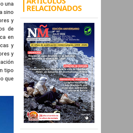
ARTÍCULOS
lo una
RELACIONADOS
a sino
ores y
tos de
ica en
icas y
ores y
tación
n tipo
lo que