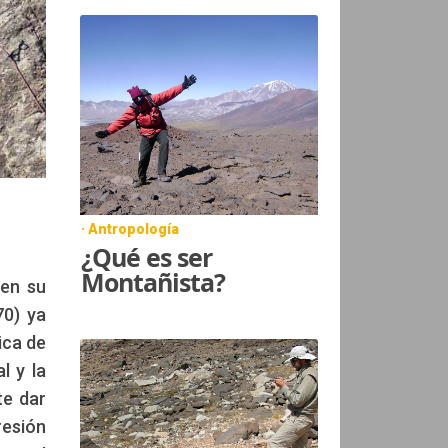
· Antropología
¿Qué es ser
Montañista?
 en su
70) ya
ica de
l y la
te dar
esión