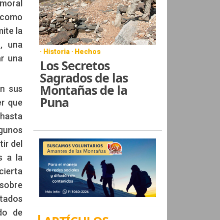
 moral
a como
ite la
n, una
· Historia · Hechos
ar una
Los Secretos
Sagrados de las
Montañas de la
en sus
Puna
er que
 hasta
lgunos
ir del
s a la
cierta
 sobre
itados
do de