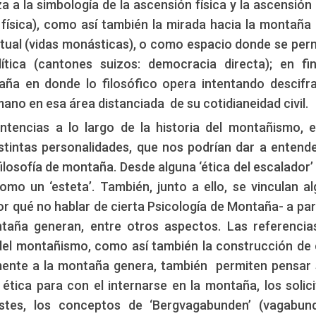
a a la simbología de la ascensión física y la ascensión
n física), como así también la mirada hacia la montañ
ritual (vidas monásticas), o como espacio donde se perm
lítica (cantones suizos: democracia directa); en fi
taña en donde lo filosófico opera intentando descifr
ano en esa área distanciada de su cotidianeidad civil.
tencias a lo largo de la historia del montañismo, 
istintas personalidades, que nos podrían dar a entend
 filosofía de montaña. Desde alguna ‘ética del escalador’
omo un ‘esteta’. También, junto a ello, se vinculan a
or qué no hablar de cierta Psicología de Montaña- a part
taña generan, entre otros aspectos. Las referencia
 del montañismo, como así también la construcción de 
larmente a la montaña genera, también permiten pensar
ética para con el internarse en la montaña, los solic
estes, los conceptos de ‘Bergvagabunden’ (vagabun