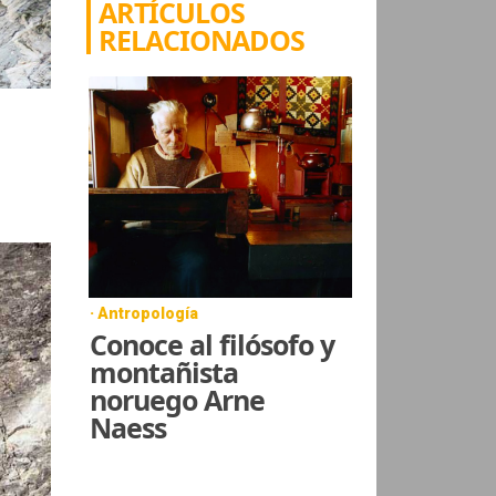
ARTÍCULOS
RELACIONADOS
· Antropología
Conoce al filósofo y
montañista
noruego Arne
Naess