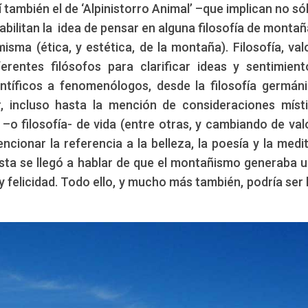
también el de ‘Alpinistorro Animal’ –que implican no só
abilitan la idea de pensar en alguna filosofía de montañ
isma (ética, y estética, de la montaña). Filosofía, val
rentes filósofos para clarificar ideas y sentimien
tíficos a fenomenólogos, desde la filosofía germán
r, incluso hasta la mención de consideraciones míst
o filosofía- de vida (entre otras, y cambiando de val
ncionar la referencia a la belleza, la poesía y la medi
Hasta se llegó a hablar de que el montañismo generaba u
 y felicidad. Todo ello, y mucho más también, podría ser 