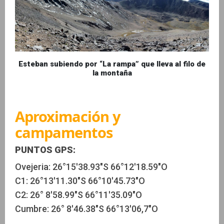
Esteban subiendo por “La rampa” que lleva al filo de
la montaña
Aproximación y
campamentos
PUNTOS GPS:
Ovejeria: 26°15'38.93"S 66°12'18.59"O
C1: 26°13'11.30"S 66°10'45.73"O
C2: 26° 8'58.99"S 66°11'35.09"O
Cumbre: 26° 8'46.38"S 66°13'06,7"O