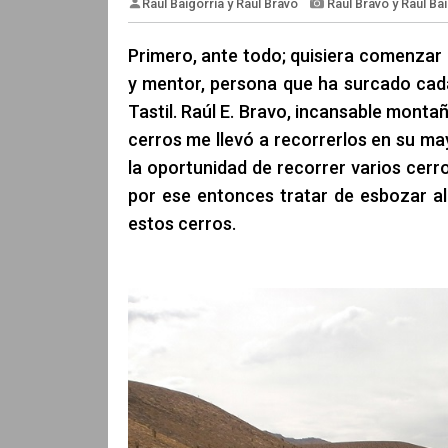
Primero, ante todo; quisiera comenzar 
y mentor, persona que ha surcado cada 
Tastil. Raúl E. Bravo, incansable monta
Raúl Baigorria y Raúl Bravo
Raúl 
cerros me llevó a recorrerlos en su ma
la oportunidad de recorrer varios cerro
por ese entonces tratar de esbozar a
estos cerros.