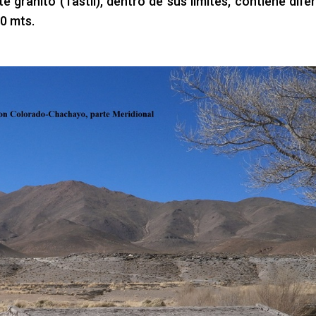
e granito (Tastil), dentro de sus límites, contiene dife
00 mts.