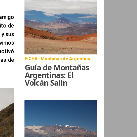
 amigo
ito de
 y sus
uvimos
motivó
FICHA · Montañas de Argentina
cas de
Guía de Montañas
Argentinas: El
Volcán Salin