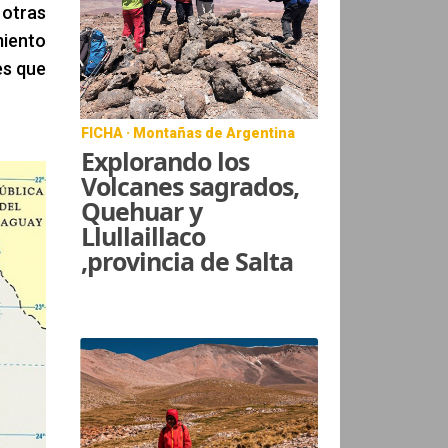
 otras
miento
es que
FICHA · Montañas de Argentina
Explorando los
Volcanes sagrados,
Quehuar y
Llullaillaco
,provincia de Salta