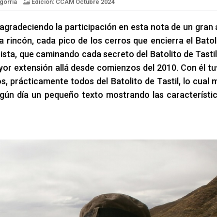
agradeciendo la participación en esta nota de un gran
rincón, cada pico de los cerros que encierra el Batol
ñista, que caminando cada secreto del Batolito de Tastil
Edición: CCAM Octubre 2024
Bravo y Raúl Baigorria
yor extensión allá desde comienzos del 2010. Con él t
s, prácticamente todos del Batolito de Tastil, lo cual 
lgún día un pequeño texto mostrando las característi