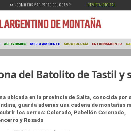
REVISTA DIGITAL
✉ ¿CÓMO FORMAR PARTE DEL CCAM?
URAL
ARGENTINO DE MONTAÑA
MUSEO
ACTIVIDADES
MEDIO AMBIENTE
ARQUEOLOGÍA
ENTRE
ona del Batolito de Tastil y 
a ubicada en la provincia de Salta, conocida por 
a andina, guarda además una cadena de montañas 
cubrir los cerros: Colorado, Pabellón Coronado,
encerro y Rosado