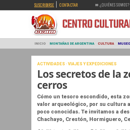
|
SUSCRIBIRSE
CONTACTAR
✉ ¿QUIÉNES SOMOS?
CENTRO CULT
INICIO
MONTAÑAS DE ARGENTINA
CULTURA
ACTIVIDADES · VIAJES Y EXPEDICIONES
Los secretos de la z
cerros
Cómo un tesoro escondido, esta zon
valor arqueológico, por su cultur
poco conocidas. Te invitamos a des
Chachayo, Crestón, Hormiguero, C