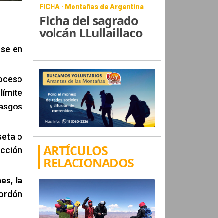
FICHA · Montañas de Argentina
Ficha del sagrado
volcán LLullaillaco
rse en
roceso
límite
rasgos
seta o
ARTÍCULOS
ección
RELACIONADOS
es, la
cordón