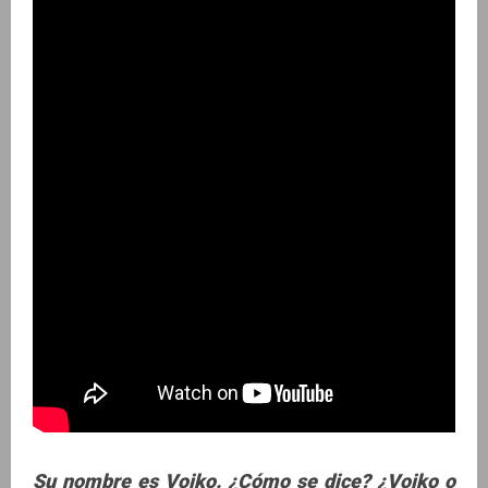
Su nombre es Vojko. ¿Cómo se dice? ¿Vojko o