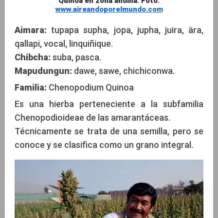
Quinoa en zona andina. Foto:
www.aireandoporelmundo.com
Aimara:
tupapa supha, jopa, jupha, juira, ära,
qallapi, vocal, linquiñique.
Chibcha:
suba, pasca.
Mapudungun:
dawe, sawe, chichiconwa.
Familia:
Chenopodium Quinoa
Es una hierba perteneciente a la subfamilia
Chenopodioideae de las amarantáceas.
Técnicamente se trata de una semilla, pero se
conoce y se clasifica como un grano integral.