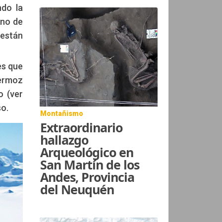
ndo la
uno de
 están
es que
Mermoz
o (ver
o.
Montañismo
Extraordinario
hallazgo
Arqueológico en
San Martín de los
Andes, Provincia
del Neuquén