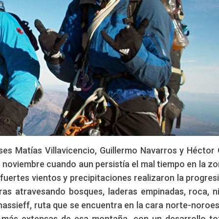
ses Matías Villavicencio, Guillermo Navarros y Héctor
noviembre cuando aun persistía el mal tiempo en la zo
fuertes vientos y precipitaciones realizaron la progres
as atravesando bosques, laderas empinadas, roca, n
fanassieff, ruta que se encuentra en la cara norte-noroes
s más extensas de esa montaña, con un desarrollo to