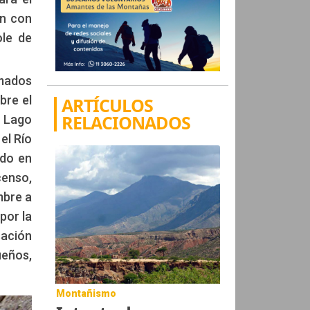
on con
ole de
lmados
bre el
ARTÍCULOS
RELACIONADOS
e Lago
el Río
ado en
censo,
mbre a
por la
sación
ueños,
Montañismo