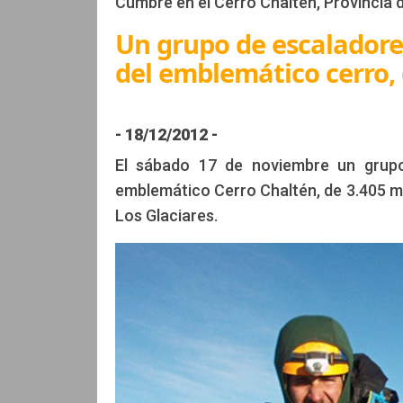
Cumbre en el Cerro Chaltén, Provincia 
Un grupo de escaladores
Edición: CCAM
del emblemático cerro, 
- 18/12/2012 -
El sábado 17 de noviembre un grupo 
emblemático Cerro Chaltén, de 3.405 me
Los Glaciares.