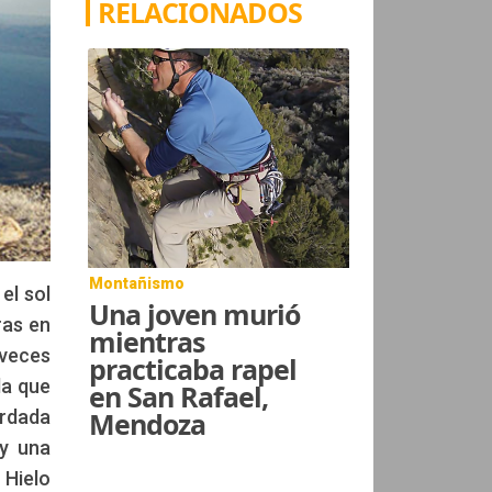
RELACIONADOS
Montañismo
el sol
Una joven murió
ras en
mientras
 veces
practicaba rapel
da que
en San Rafael,
ordada
Mendoza
 y una
 Hielo