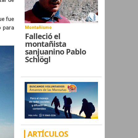
ue fue
o para
Montañismo
Falleció el
montañista
sanjuanino Pablo
Schlögl
ARTÍCULOS