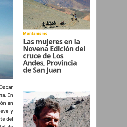
Montañismo
Las mujeres en la
Novena Edición del
cruce de Los
Andes, Provincia
de San Juan
 Oscar
na. En
ión en
ieve y
te del
tal de