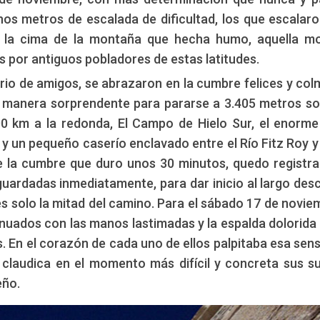
os metros de escalada de dificultad, los que escalar
en la cima de la montaña que hecha humo, aquella m
por antiguos pobladores de estas latitudes.
trio de amigos, se abrazaron en la cumbre felices y co
e manera sorprendente para pararse a 3.405 metros so
00 km a la redonda, El Campo de Hielo Sur, el enorm
 y un pequeño caserío enclavado entre el Río Fitz Roy y 
 la cumbre que duro unos 30 minutos, quedo registr
uardadas inmediatamente, para dar inicio al largo des
es solo la mitad del camino. Para el sábado 17 de novie
tenuados con las manos lastimadas y la espalda dolorida 
. En el corazón de cada uno de ellos palpitaba esa sen
 claudica en el momento más difícil y concreta sus s
eño.