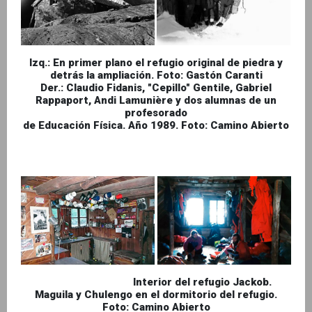
Izq.: En primer plano el refugio original de piedra y
detrás la ampliación. Foto: Gastón Caranti
Der.: Claudio Fidanis, "Cepillo" Gentile, Gabriel
Rappaport, Andi Lamunière y dos alumnas de un
profesorado
de Educación Física. Año 1989. Foto: Camino Abierto
Interior del refugio Jackob.
Maguila y Chulengo en el dormitorio del refugio.
Foto: Camino Abierto