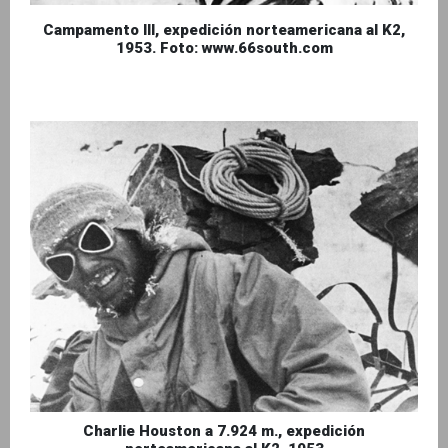
Campamento III, expedición norteamericana al K2,
1953. Foto: www.66south.com
Charlie Houston a 7.924 m., expedición