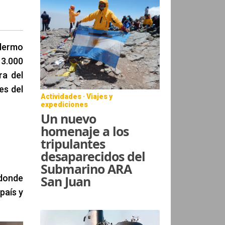
llermo
 3.000
ra del
es del
Actividades · Viajes y
expediciones
Un nuevo
homenaje a los
tripulantes
desaparecidos del
Submarino ARA
San Juan
 donde
país y