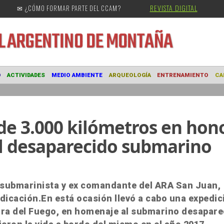
REVISTA DIGITAL
✉ ¿CÓMO FORMAR PARTE DEL CCAM?
URAL
ARGENTINO DE MONTAÑA
MUSEO
ACTIVIDADES
MEDIO AMBIENTE
ARQUEOLOGÍA
ENTRE
 de 3.000 kilómetros en hon
del desaparecido submarino
 submarinista y ex comandante del ARA San Juan,
indicación.En está ocasión llevó a cabo una expedic
erra del Fuego, en homenaje al submarino desapare