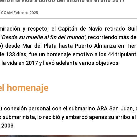
ieron la vida a bordo del mismo en el año 2017
ración y respeto, el Capitán de Navío retirado Gui
"Desde su muelle al fin del mundo",
recorriendo más de
o) desde Mar del Plata hasta Puerto Almanza en Tier
Edición: CCAM Febrero 2025
ldi
e 133 días, fue un homenaje emotivo a los 44 tripulant
 vida en 2017 y llevó adelante varios objetivos.
el homenaje
 su conexión personal con el submarino ARA San Juan,
submarinista, lo recibió y embarcó apenas su arribo al 
y 2003.