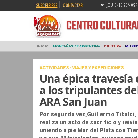
|
SUSCRIBIRSE
CONTACTAR
✉ ¿QUIÉNES SOMOS?
CENTRO CULT
INICIO
MONTAÑAS DE ARGENTINA
CULTURA
ACTIVIDADES · VIAJES Y EXPEDICIONES
Una épica travesía
a los tripulantes 
ARA San Juan
Por segunda vez,Guillermo Tibaldi,
realiza un acto de sacrificio y reiv
uniendo a pie Mar del Plata con Ti