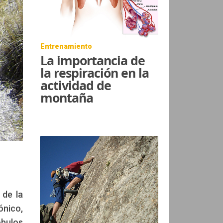
Entrenamiento
La importancia de
la respiración en la
actividad de
montaña
 de la
ónico,
óbulos