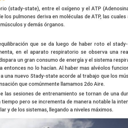
brio (stady-state), entre el oxígeno y el ATP (Adenosin
de los pulmones deriva en moléculas de ATP, las cuales 
os músculos y demás órganos.
quilibración que se da luego de haber roto el stady-
enta, en el aparato respiratorio se observa una re
e dispara un gran consumo de energía y el sistema respir
ta entonces no lo hacían. Al haber mas alvéolos funci
 a una nuevo Stady-state acorde al trabajo que los mú
sensación que comúnmente llamamos 2do Aire.
ue las sesiones de entrenamiento se tornan de una du
 tiempo pero se incrementa de manera notable la inte
ular y de los sistemas, llegando a niveles máximos.