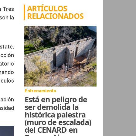
ARTÍCULOS
a Tres
RELACIONADOS
son la
state.
acción
atorio
onando
sculos
Entrenamiento
Está en peligro de
ración
ser demolida la
nsidad
histórica palestra
(muro de escalada)
del CENARD en