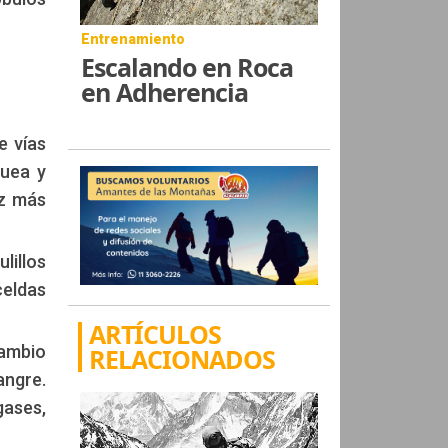
Entrenamiento
Escalando en Roca
en Adherencia
e vías
quea y
ez más
lillos
celdas
ARTÍCULOS
cambio
RELACIONADOS
angre.
gases,