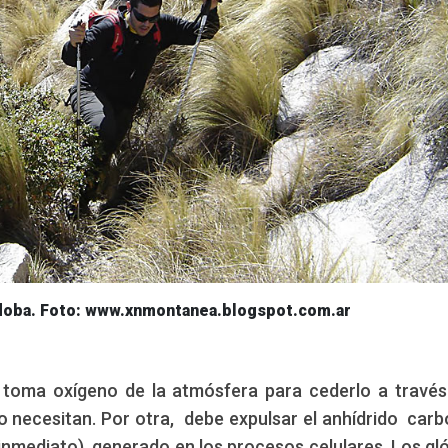
doba. Foto: www.xnmontanea.blogspot.com.ar
o toma oxígeno de la atmósfera para cederlo a través
o necesitan. Por otra, debe expulsar el anhídrido carb
inmediato), generado en los procesos celulares. Los gl