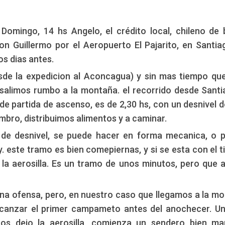
omingo, 14 hs Angelo, el crédito local, chileno de
n Guillermo por el Aeropuerto El Pajarito, en Santiag
nos dias antes.
sde la expedicion al Aconcagua) y sin mas tiempo qu
 salimos rumbo a la montaña. el recorrido desde Santi
de partida de ascenso, es de 2,30 hs, con un desnivel d
mbro, distribuimos alimentos y a caminar.
 de desnivel, se puede hacer en forma mecanica, o 
y. este tramo es bien comepiernas, y si se esta con el 
 la aerosilla. Es un tramo de unos minutos, pero que 
i una ofensa, pero, en nuestro caso que llegamos a la m
alcanzar el primer campameto antes del anochecer. U
os dejo la aerosilla, comienza un sendero bien m