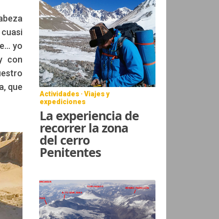
cabeza
cuasi
... yo
 y con
uestro
a, que
Actividades · Viajes y
expediciones
La experiencia de
recorrer la zona
del cerro
Penitentes