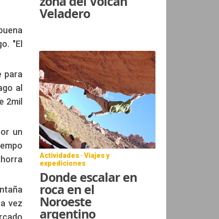
zona del Volcán
Veladero
 buena
o. "El
e para
ago al
e 2mil
por un
tiempo
Actividades · Viajes y
ahorra
expediciones
Donde escalar en
roca en el
ontaña
Noroeste
na vez
argentino
arcado