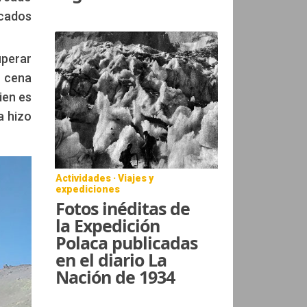
cados
uperar
, cena
ien es
a hizo
Actividades · Viajes y
expediciones
Fotos inéditas de
la Expedición
Polaca publicadas
en el diario La
Nación de 1934