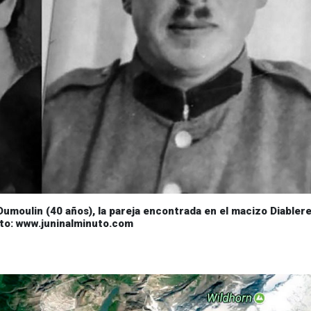
umoulin (40 años), la pareja encontrada en el macizo Diablere
to: www.juninalminuto.com