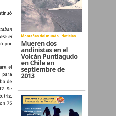
ntinuó
staban
era el
Montañas del mundo · Noticias
Mueren dos
yó por
andinistas en el
Volcán Puntiagudo
en Chile en
ara el
septiembre de
2013
r para
eba de
42. Se
utriz,
ron 75