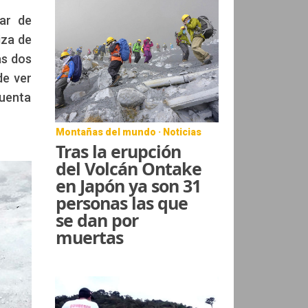
iar de
iza de
as dos
de ver
cuenta
Montañas del mundo · Noticias
Tras la erupción
del Volcán Ontake
en Japón ya son 31
personas las que
se dan por
muertas