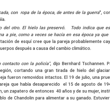
da, con ropa de la época, de antes de la guerra
", co
ía.
o del otro. El hielo las preservó. Todo indica que e
na a pie, como a veces se hacía en esa época ya que 
 estación de esquí cree que la pareja probablemente ca
s cuerpos después a causa del cambio climático.
 contacto con la policía"
, dijo Bernhard Tschannen. P
región, cortando una gran tirada de hielo del glacia
eja fueron removidos intactos. El 19 de julio, una pru
areja que había desaparecido el 15 de agosto de 19
, un zapatero de entonces 40 años y de su mujer, instit
eblo de Chandolin para alimentar a su ganado. Estuvie