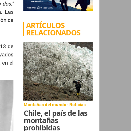
 dos."
. Las
ión de
ARTÍCULOS
RELACIONADOS
 13 de
rvados
 en el
Montañas del mundo · Noticias
Chile, el país de las
montañas
prohibidas