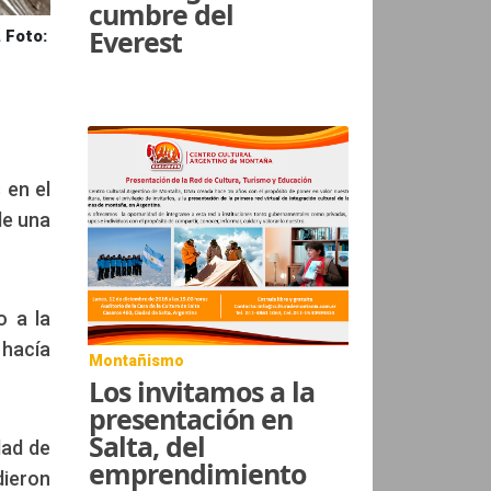
cumbre del
Everest
 Foto:
 en el
de una
o a la
 hacía
Montañismo
Los invitamos a la
presentación en
Salta, del
dad de
emprendimiento
dieron