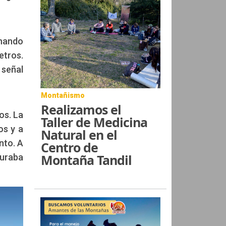
inando
etros.
 señal
Montañismo
Realizamos el
os. La
Taller de Medicina
os y a
Natural en el
nto. A
Centro de
Montaña Tandil
guraba