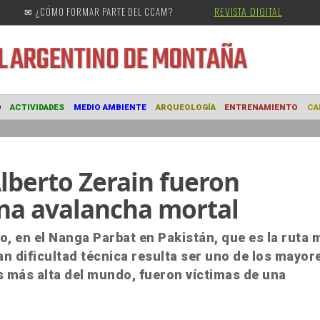
REVISTA DIGITAL
✉ ¿CÓMO FORMAR PARTE DEL CCAM?
URAL
ARGENTINO DE MONTAÑA
MUSEO
ACTIVIDADES
MEDIO AMBIENTE
ARQUEOLOGÍA
ENTRE
lberto Zerain fueron
na avalancha mortal
, en el Nanga Parbat en Pakistán, que es la ruta 
an dificultad técnica resulta ser uno de los mayor
s más alta del mundo, fueron víctimas de una