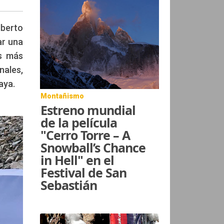
lberto
ar una
es más
nales,
aya.
Montañismo
Estreno mundial
de la película
"Cerro Torre – A
Snowball’s Chance
in Hell" en el
Festival de San
Sebastián