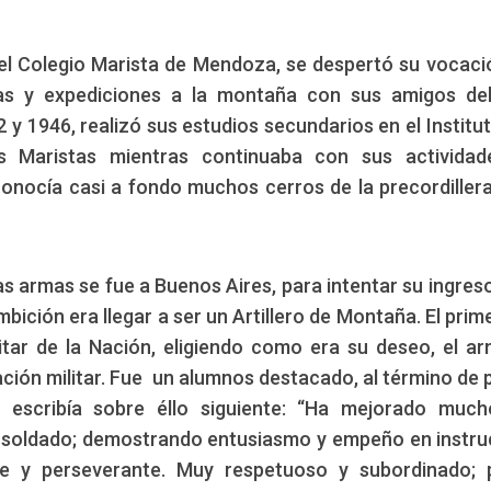
 el Colegio Marista de Mendoza, se despertó su vocac
das y expediciones a la montaña con sus amigos de
 y 1946, realizó sus estudios secundarios en el Institu
Maristas mientras continuaba con sus actividad
onocía casi a fondo muchos cerros de la precordillera
as armas se fue a Buenos Aires, para intentar su ingreso
mbición era llegar a ser un Artillero de Montaña. El prim
itar de la Nación, eligiendo como era su deseo, el a
mación militar. Fue un alumnos destacado, al término de 
a, escribía sobre éllo siguiente: “Ha mejorado muc
de soldado; demostrando entusiasmo y empeño en instru
te y perseverante. Muy respetuoso y subordinado;