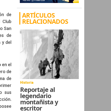
ARTÍCULOS
ión de
RELACIONADOS
l Club
to San
es de
 y del
 en el
ero de
rma de
Historia
primer
Reportaje al
ho sus
legendario
cción.
montañista y
 posee
escritor