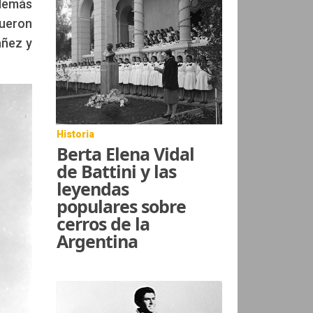
además
fueron
áñez y
Historia
Berta Elena Vidal
de Battini y las
leyendas
populares sobre
cerros de la
Argentina