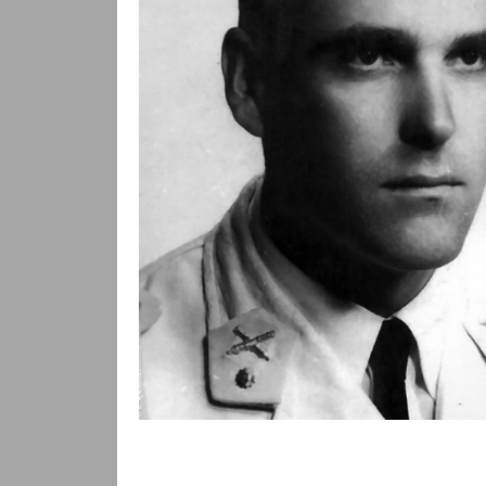
Izq.: El teniente Fra
Der.: Retrato