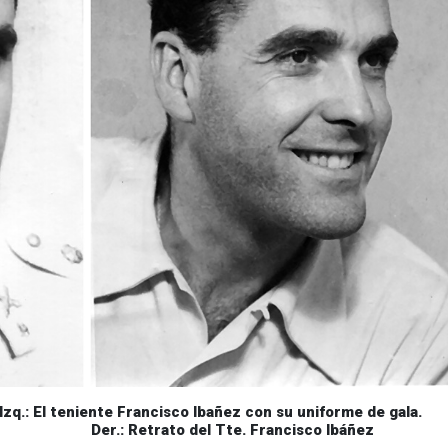
ncisco Ibañez con su uniforme de gala.
 del Tte. Francisco Ibáñez