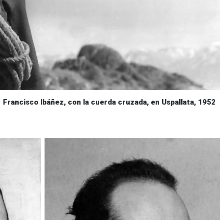
la cuerda cruzada, en Uspallata, 1952