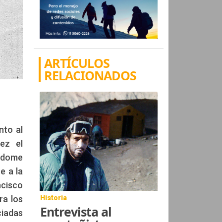
ARTÍCULOS
RELACIONADOS
nto al
vez el
éndome
e a la
ncisco
ra los
Historia
Entrevista al
ciadas