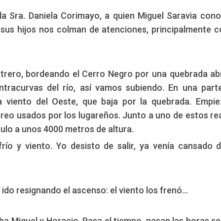
 Sra. Daniela Corimayo, a quien Miguel Saravia con
 sus hijos nos colman de atenciones, principalmente 
Potrero, bordeando el Cerro Negro por una quebrada ab
ntracurvas del río, así vamos subiendo. En una part
a viento del Oeste, que baja por la quebrada. Empi
oreo usados por los lugareños. Junto a uno de estos re
lo a unos 4000 metros de altura.
ío y viento. Yo desisto de salir, ya venía cansado d
ido resignando el ascenso: el viento los frenó...
iba Miguel y Horacio. Pasa el tiempo, pasan las horas,se