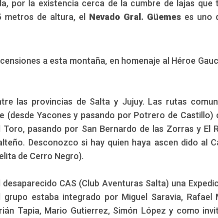
, por la existencia cerca de la cumbre de lajas que 
5 metros de altura, el
Nevado Gral. Güemes
es uno d
ascensiones a esta montaña, en homenaje al Héroe Gau
ntre las provincias de Salta y Jujuy. Las rutas comu
e (desde Yacones y pasando por Potrero de Castillo) 
 Toro, pasando por San Bernardo de las Zorras y El R
alteño. Desconozco si hay quien haya ascen dido al Ca
elita de Cerro Negro).
 desaparecido CAS (Club Aventuras Salta) una Expedic
l grupo estaba integrado por Miguel Saravia, Rafael 
rián Tapia, Mario Gutierrez, Simón López y como invi