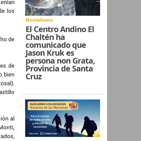
tenían
e los
Montañismo
El Centro Andino El
Chaltén ha
cho de
comunicado que
Jason Kruk es
persona non Grata,
nes de
Provincia de Santa
Cruz
o bien
osal).
stillo
ión al
Monti,
tados,