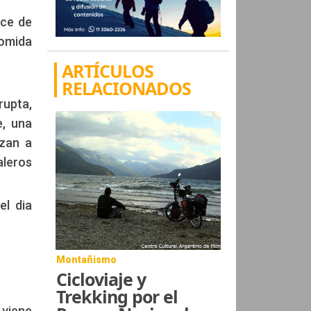
oce de
comida
ARTÍCULOS
RELACIONADOS
rupta,
e, una
ezan a
aleros
el dia
Montañismo
Cicloviaje y
Trekking por el
 viene