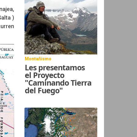
najea,
alta )
curren
Montañismo
Les presentamos
el Proyecto
"Caminando Tierra
del Fuego"