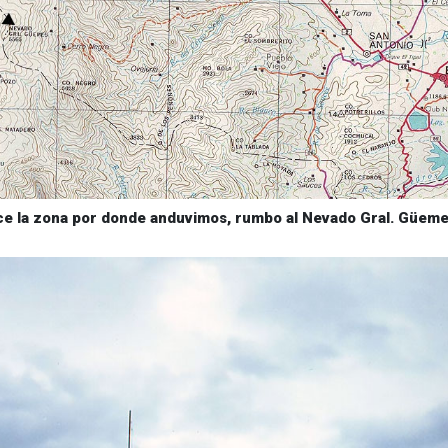
rece la zona por donde anduvimos, rumbo al Nevado Gral. Güem