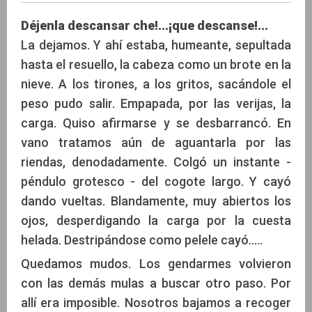
Déjenla descansar che!...¡que descanse!...
La dejamos. Y ahí estaba, humeante, sepultada
hasta el resuello, la cabeza como un brote en la
Hector Edelberg y Enrique Lameu
nieve. A los tirones, a los gritos, sacándole el
peso pudo salir. Empapada, por las verijas, la
carga. Quiso afirmarse y se desbarrancó. En
vano tratamos aún de aguantarla por las
riendas, denodadamente. Colgó un instante -
péndulo grotesco - del cogote largo. Y cayó
dando vueltas. Blandamente, muy abiertos los
ojos, desperdigando la carga por la cuesta
helada. Destripándose como pelele cayó.....
Quedamos mudos. Los gendarmes volvieron
con las demás mulas a buscar otro paso. Por
allí era imposible. Nosotros bajamos a recoger