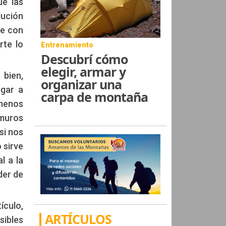
ue las
lución
ve con
rte lo
Entrenamiento
Descubrí cómo
elegir, armar y
 bien,
organizar una
egar a
carpa de montaña
menos
 muros
si nos
 sirve
l a la
der de
ículo,
ARTÍCULOS
sibles