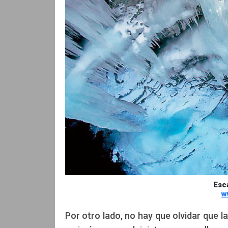
Esca
w
Por otro lado, no hay que olvidar que 