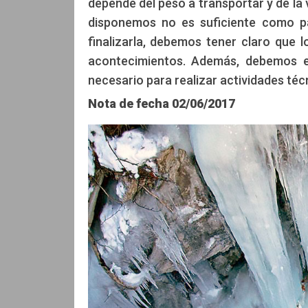
depende del peso a transportar y de la v
Edición: CCAM
disponemos no es suficiente como pa
finalizarla, debemos tener claro que l
acontecimientos. Además, debemos e
necesario para realizar actividades técn
Nota de fecha
02/06/2017